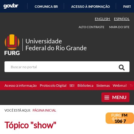
COMUNICA BR
ACESSO À INFORMAÇÃO
PARTI
IR
ENGLISH
ESPAÑOL
PARA
ALTO CONTRASTE
MAPA DO SITE
O
CONTEÚDO
Universidade
Federal do Rio Grande
Acesso à informação
Protocolo Digital
SEI
Biblioteca
Sistemas
Webmail
Te
MENU
VOCÊ ESTÁ AQUI:
PÁGINA INICIAL
Tópico "show"