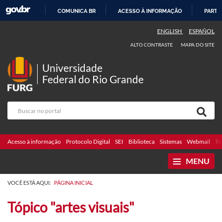
COMUNICA BR
ACESSO À INFORMAÇÃO
PARTI
IR
ENGLISH
ESPAÑOL
PARA
ALTO CONTRASTE
MAPA DO SITE
O
CONTEÚDO
Universidade
Federal do Rio Grande
Acesso à informação
Protocolo Digital
SEI
Biblioteca
Sistemas
Webmail
Te
MENU
VOCÊ ESTÁ AQUI:
PÁGINA INICIAL
Tópico "artes visuais"