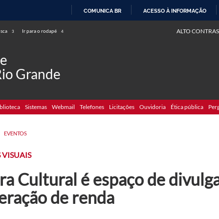
COMUNICA BR
ACESSO À INFORMAÇÃO
IR
ALTO CONTRAS
usca
Ir para o rodapé
3
4
PARA
O
de
CONTEÚDO
Rio Grande
blioteca
Sistemas
Webmail
Telefones
Licitações
Ouvidoria
Ética pública
Per
>
EVENTOS
 VISUAIS
ra Cultural é espaço de divulg
geração de renda