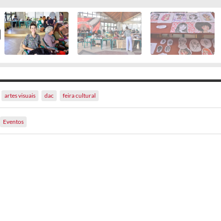
artes visuais
dac
feira cultural
Eventos