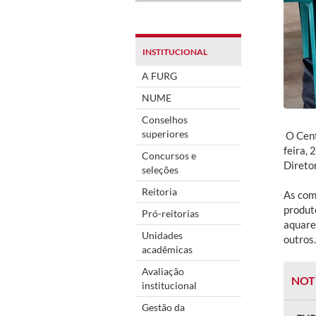
INSTITUCIONAL
A FURG
NUME
Conselhos
superiores
O Cent
feira,
Concursos e
Direto
seleções
Reitoria
As com
produt
Pró-reitorias
aquarel
Unidades
outros.
acadêmicas
Avaliação
NOT
institucional
Gestão da