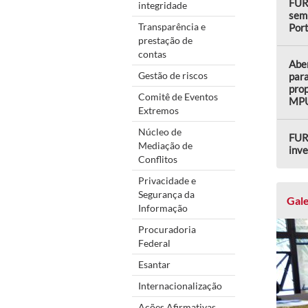
FUR
integridade
semi
Transparência e
Por
prestação de
contas
Aber
Gestão de riscos
para
prop
Comitê de Eventos
MP
Extremos
Núcleo de
FUR
Mediação de
inve
Conflitos
Privacidade e
Segurança da
Gale
Informação
Procuradoria
Federal
Esantar
Internacionalização
Ações Afirmativas,