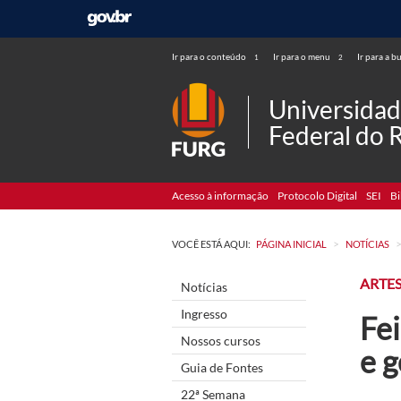
Ir para o conteúdo
Ir para o menu
Ir para a b
1
2
Universida
Federal do 
Acesso à informação
Protocolo Digital
SEI
Bi
>
VOCÊ ESTÁ AQUI:
PÁGINA INICIAL
NOTÍCIAS
ARTES
Notícias
Ingresso
Fei
Nossos cursos
e 
Guia de Fontes
22ª Semana