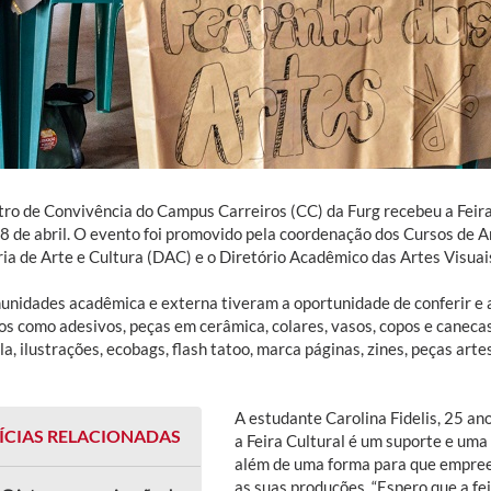
ro de Convivência do Campus Carreiros (CC) da Furg recebeu a Feira 
 28 de abril. O evento foi promovido pela coordenação dos Cursos de 
ria de Arte e Cultura (DAC) e o Diretório Acadêmico das Artes Visuai
unidades acadêmica e externa tiveram a oportunidade de conferir e 
os como adesivos, peças em cerâmica, colares, vasos, copos e canecas
a, ilustrações, ecobags, flash tatoo, marca páginas, zines, peças arte
A estudante Carolina Fidelis, 25 ano
ÍCIAS RELACIONADAS
a Feira Cultural é um suporte e uma
além de uma forma para que empree
as suas produções. “Espero que a fe