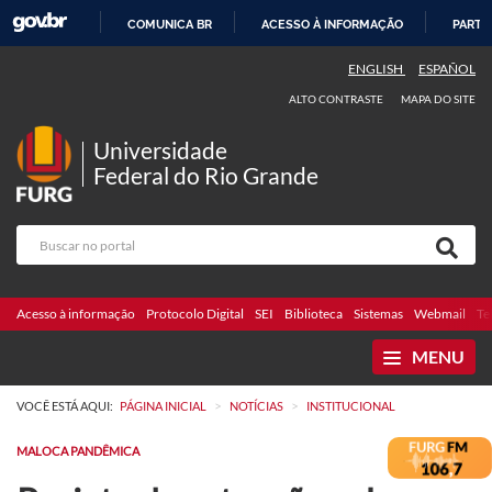
COMUNICA BR
ACESSO À INFORMAÇÃO
PARTI
IR
ENGLISH
ESPAÑOL
PARA
ALTO CONTRASTE
MAPA DO SITE
O
CONTEÚDO
Universidade
Federal do Rio Grande
Acesso à informação
Protocolo Digital
SEI
Biblioteca
Sistemas
Webmail
Te
MENU
>
>
VOCÊ ESTÁ AQUI:
PÁGINA INICIAL
NOTÍCIAS
INSTITUCIONAL
MALOCA PANDÊMICA