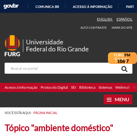
COMUNICA BR
ACESSO À INFORMAÇÃO
PARTI
IR
ENGLISH
ESPAÑOL
PARA
ALTO CONTRASTE
MAPA DO SITE
O
CONTEÚDO
Universidade
Federal do Rio Grande
Acesso à informação
Protocolo Digital
SEI
Biblioteca
Sistemas
Webmail
Te
MENU
VOCÊ ESTÁ AQUI:
PÁGINA INICIAL
Tópico "ambiente doméstico"