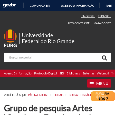
COMUNICA BR
ACESSO À INFORMAÇÃO
PARTI
IR
ENGLISH
ESPAÑOL
PARA
ALTO CONTRASTE
MAPA DO SITE
O
CONTEÚDO
Universidade
Federal do Rio Grande
Acesso à informação
Protocolo Digital
SEI
Biblioteca
Sistemas
Webmail
Te
MENU
>
>
VOCÊ ESTÁ AQUI:
PÁGINA INICIAL
EDITAIS
BOLSAS E ESTÁGIOS
Grupo de pesquisa Artes