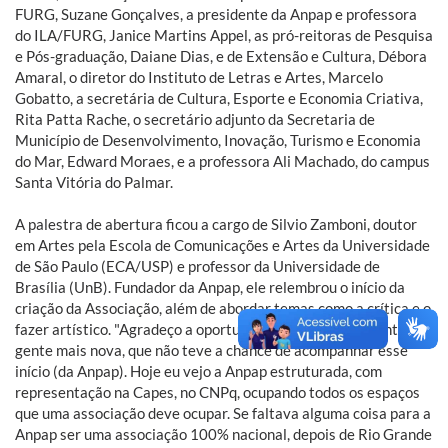
FURG, Suzane Gonçalves, a presidente da Anpap e professora
do ILA/FURG, Janice Martins Appel, as pró-reitoras de Pesquisa
e Pós-graduação, Daiane Dias, e de Extensão e Cultura, Débora
Amaral, o diretor do Instituto de Letras e Artes, Marcelo
Gobatto, a secretária de Cultura, Esporte e Economia Criativa,
Rita Patta Rache, o secretário adjunto da Secretaria de
Município de Desenvolvimento, Inovação, Turismo e Economia
do Mar, Edward Moraes, e a professora Ali Machado, do campus
Santa Vitória do Palmar.
A palestra de abertura ficou a cargo de Silvio Zamboni, doutor
em Artes pela Escola de Comunicações e Artes da Universidade
de São Paulo (ECA/USP) e professor da Universidade de
Brasília (UnB). Fundador da Anpap, ele relembrou o início da
criação da Associação, além de abordar temas como a crítica e o
fazer artístico. "Agradeço a oportunidade de falar com tanta
gente mais nova, que não teve a chance de acompanhar esse
início (da Anpap). Hoje eu vejo a Anpap estruturada, com
representação na Capes, no CNPq, ocupando todos os espaços
que uma associação deve ocupar. Se faltava alguma coisa para a
Anpap ser uma associação 100% nacional, depois de Rio Grande