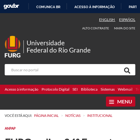
COMUNICA BR
ACESSO À INFORMAÇÃO
PARTI
IR
ENGLISH
ESPAÑOL
PARA
ALTO CONTRASTE
MAPA DO SITE
O
CONTEÚDO
Universidade
Federal do Rio Grande
Acesso à informação
Protocolo Digital
SEI
Biblioteca
Sistemas
Webmail
Te
MENU
>
>
VOCÊ ESTÁ AQUI:
PÁGINA INICIAL
NOTÍCIAS
INSTITUCIONAL
ANPAP