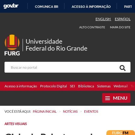
COMUNICA BR
ACESSO À INFORMAÇÃO
PARTI
IR
ENGLISH
ESPAÑOL
PARA
ALTO CONTRASTE
MAPA DO SITE
O
CONTEÚDO
Universidade
Federal do Rio Grande
Acesso à informação
Protocolo Digital
SEI
Biblioteca
Sistemas
Webmail
Te
MENU
>
>
VOCÊ ESTÁ AQUI:
PÁGINA INICIAL
NOTÍCIAS
EVENTOS
ARTES VISUAIS