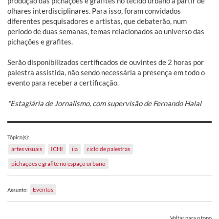
produção das pichações e grafites no tecido urbano a partir de
olhares interdisciplinares. Para isso, foram convidados
diferentes pesquisadores e artistas, que debaterão, num
período de duas semanas, temas relacionados ao universo das
pichações e grafites.
Serão disponibilizados certificados de ouvintes de 2 horas por
palestra assistida, não sendo necessária a presença em todo o
evento para receber a certificação.
*Estagiária de Jornalismo, com supervisão de Fernando Halal
Tópico(s):
artes visuais
ICHI
ila
ciclo de palestras
pichações e grafite no espaço urbano
Eventos
Assunto:
Voltar para o topo