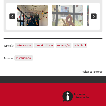
artes visuais
terceira idade
superação
arte têxtil
Tópico(s):
Institucional
Assunto:
Voltar para o topo