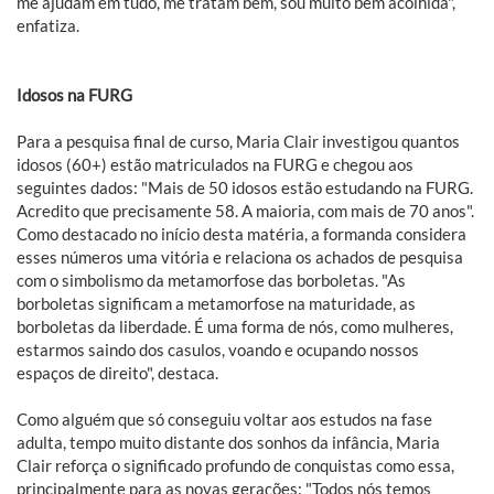
me ajudam em tudo, me tratam bem, sou muito bem acolhida",
enfatiza.
Idosos na FURG
Para a pesquisa final de curso, Maria Clair investigou quantos
idosos (60+) estão matriculados na FURG e chegou aos
seguintes dados: "Mais de 50 idosos estão estudando na FURG.
Acredito que precisamente 58. A maioria, com mais de 70 anos".
Como destacado no início desta matéria, a formanda considera
esses números uma vitória e relaciona os achados de pesquisa
com o simbolismo da metamorfose das borboletas. "As
borboletas significam a metamorfose na maturidade, as
borboletas da liberdade. É uma forma de nós, como mulheres,
estarmos saindo dos casulos, voando e ocupando nossos
espaços de direito", destaca.
Como alguém que só conseguiu voltar aos estudos na fase
adulta, tempo muito distante dos sonhos da infância, Maria
Clair reforça o significado profundo de conquistas como essa,
principalmente para as novas gerações: "Todos nós temos