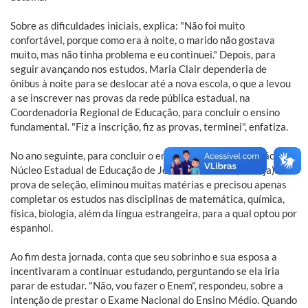
Sobre as dificuldades iniciais, explica: "Não foi muito
confortável, porque como era à noite, o marido não gostava
muito, mas não tinha problema e eu continuei." Depois, para
seguir avançando nos estudos, Maria Clair dependeria de
ônibus à noite para se deslocar até a nova escola, o que a levou
a se inscrever nas provas da rede pública estadual, na
Coordenadoria Regional de Educação, para concluir o ensino
fundamental. "Fiz a inscrição, fiz as provas, terminei", enfatiza.
No ano seguinte, para concluir o ensino médio, fez inscrição no
Núcleo Estadual de Educação de Jovens e Adultos (Neeeja). Na
prova de seleção, eliminou muitas matérias e precisou apenas
completar os estudos nas disciplinas de matemática, química,
física, biologia, além da língua estrangeira, para a qual optou por
espanhol.
Ao fim desta jornada, conta que seu sobrinho e sua esposa a
incentivaram a continuar estudando, perguntando se ela iria
parar de estudar. "Não, vou fazer o Enem", respondeu, sobre a
intenção de prestar o Exame Nacional do Ensino Médio. Quando