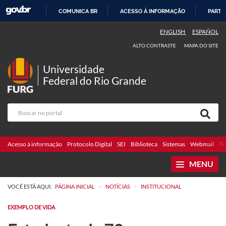
COMUNICA BR
ACESSO À INFORMAÇÃO
PARTI
IR
ENGLISH
ESPAÑOL
PARA
ALTO CONTRASTE
MAPA DO SITE
O
CONTEÚDO
Universidade
Federal do Rio Grande
Acesso à informação
Protocolo Digital
SEI
Biblioteca
Sistemas
Webmail
Te
MENU
>
>
VOCÊ ESTÁ AQUI:
PÁGINA INICIAL
NOTÍCIAS
INSTITUCIONAL
EXEMPLO DE VIDA