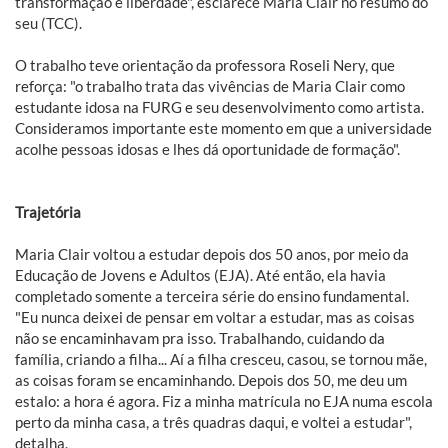
transformação e liberdade", esclarece Maria Clair no resumo do
seu (TCC).
O trabalho teve orientação da professora Roseli Nery, que
reforça: "o trabalho trata das vivências de Maria Clair como
estudante idosa na FURG e seu desenvolvimento como artista.
Consideramos importante este momento em que a universidade
acolhe pessoas idosas e lhes dá oportunidade de formação".
Trajetória
Maria Clair voltou a estudar depois dos 50 anos, por meio da
Educação de Jovens e Adultos (EJA). Até então, ela havia
completado somente a terceira série do ensino fundamental.
"Eu nunca deixei de pensar em voltar a estudar, mas as coisas
não se encaminhavam pra isso. Trabalhando, cuidando da
família, criando a filha... Aí a filha cresceu, casou, se tornou mãe,
as coisas foram se encaminhando. Depois dos 50, me deu um
estalo: a hora é agora. Fiz a minha matrícula no EJA numa escola
perto da minha casa, a três quadras daqui, e voltei a estudar",
detalha.