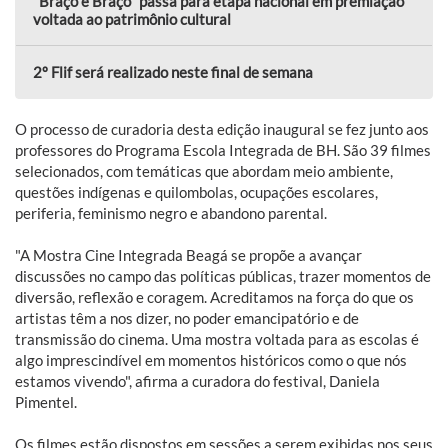
"Braço é Braço" passa para etapa nacional em premiação
voltada ao patrimônio cultural
2º Flif será realizado neste final de semana
O processo de curadoria desta edição inaugural se fez junto aos
professores do Programa Escola Integrada de BH. São 39 filmes
selecionados, com temáticas que abordam meio ambiente,
questões indígenas e quilombolas, ocupações escolares,
periferia, feminismo negro e abandono parental.
"A Mostra Cine Integrada Beagá se propõe a avançar
discussões no campo das políticas públicas, trazer momentos de
diversão, reflexão e coragem. Acreditamos na força do que os
artistas têm a nos dizer, no poder emancipatório e de
transmissão do cinema. Uma mostra voltada para as escolas é
algo imprescindível em momentos históricos como o que nós
estamos vivendo", afirma a curadora do festival, Daniela
Pimentel.
Os filmes estão dispostos em sessões a serem exibidas nos seus