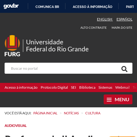
COMUNICA BR
ACESSO À INFORMAÇÃO
PARTI
IR
ENGLISH
ESPAÑOL
PARA
ALTO CONTRASTE
MAPA DO SITE
O
CONTEÚDO
Universidade
Federal do Rio Grande
Acesso à informação
Protocolo Digital
SEI
Biblioteca
Sistemas
Webmail
Te
MENU
>
>
VOCÊ ESTÁ AQUI:
PÁGINA INICIAL
NOTÍCIAS
CULTURA
AUDIOVISUAL