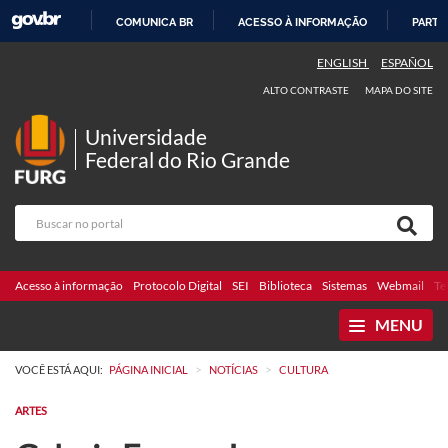
COMUNICA BR
ACESSO À INFORMAÇÃO
PARTI
IR
ENGLISH
ESPAÑOL
PARA
ALTO CONTRASTE
MAPA DO SITE
O
CONTEÚDO
Universidade
Federal do Rio Grande
Acesso à informação
Protocolo Digital
SEI
Biblioteca
Sistemas
Webmail
Te
MENU
>
>
VOCÊ ESTÁ AQUI:
PÁGINA INICIAL
NOTÍCIAS
CULTURA
ARTES