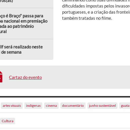
ros(as)
dificuldades impostas pelos invasore
portugueses, e a criação das frontei
ço é Braço" passa para
também tratadas no filme.
pa nacional em premiação
ada ao patrimônio
ural
lif será realizado neste
l de semana
Cartaz do evento
artes visuais
indígenas
cinema
documentário
junho sustentável
guata
Cultura