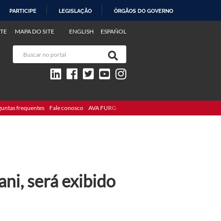
PARTICIPE
LEGISLAÇÃO
ÓRGÃOS DO GOVERNO
TE
MAPA DO SITE
ENGLISH
ESPAÑOL
guntas frequentes
Fale conosco
AVA FURG
ani, será exibido