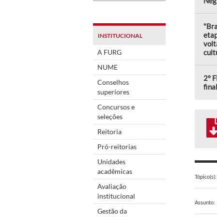
Neg
"Bra
eta
INSTITUCIONAL
volt
A FURG
cult
NUME
2º F
Conselhos
fina
superiores
Concursos e
seleções
Reitoria
Pró-reitorias
Unidades
acadêmicas
Tópico(s):
Avaliação
institucional
Assunto:
Gestão da