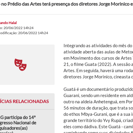
 no Prédio das Artes terá presença dos diretores Jorge Morinico e
ando Halal
do: 20/06/2022 14h24
modificação: 20/06/2022 14h24
Integrando as atividades do mês d
atividade aberta das aulas de Met
em Movimento dos cursos de Artes Vi
21, o filme Guata (2022). A sessão 
Artes. Em seguida, haverá uma roda
diretores Jorge Morinico, cineasta 
Guatá é um documentário produzido
Guarani, sendo um residente em ald
ÍCIAS RELACIONADAS
outro na aldeia Anhetenguá, em Po
56 minutos de duração, que trata so
do ethos Mbya-Gurani, que é a sua i
G participa do 14º
grande território do Yvy Rupá, cria
gresso Nacional de
eles como dádiva. Este Guatá - cami
quisadores(as)
caminhando como suas divindades fi