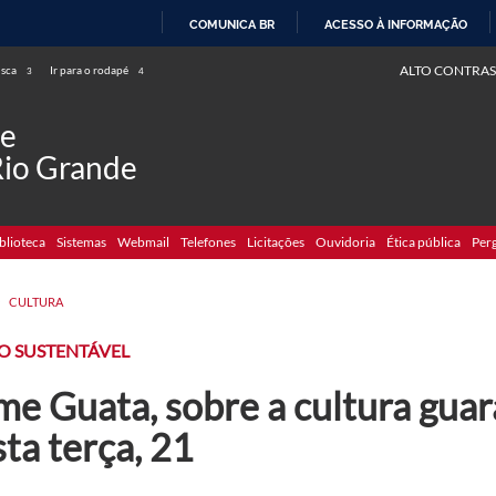
COMUNICA BR
ACESSO À INFORMAÇÃO
IR
ALTO CONTRAS
usca
Ir para o rodapé
3
4
PARA
O
de
CONTEÚDO
Rio Grande
blioteca
Sistemas
Webmail
Telefones
Licitações
Ouvidoria
Ética pública
Per
>
CULTURA
O SUSTENTÁVEL
me Guata, sobre a cultura guar
ta terça, 21