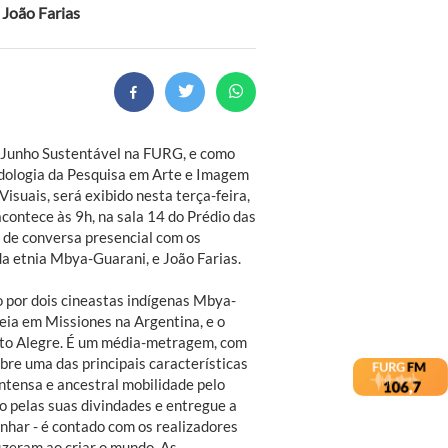
 João Farias
o Junho Sustentável na FURG, e como
odologia da Pesquisa em Arte e Imagem
suais, será exibido nesta terça-feira,
acontece às 9h, na sala 14 do Prédio das
 de conversa presencial com os
da etnia Mbya-Guarani, e João Farias.
 por dois cineastas indígenas Mbya-
eia em Missiones na Argentina, e o
rto Alegre. É um média-metragem, com
bre uma das principais características
ntensa e ancestral mobilidade pelo
do pelas suas divindades e entregue a
nhar - é contado com os realizadores
zeram ao criar o mundo. As