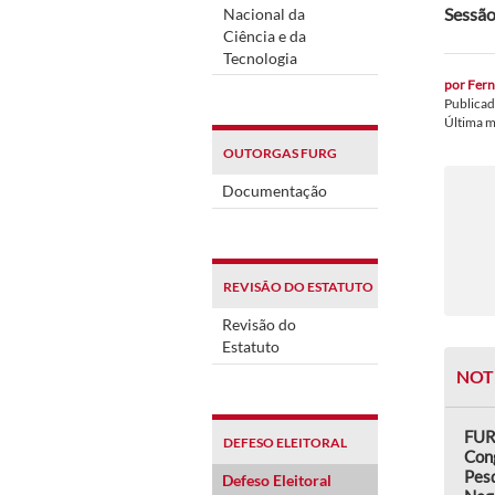
Sessão
Nacional da
Ciência e da
Tecnologia
por
Fern
Publica
Última 
OUTORGAS FURG
Documentação
REVISÃO DO ESTATUTO
Revisão do
Estatuto
NOT
FUR
DEFESO ELEITORAL
Con
Pes
Defeso Eleitoral