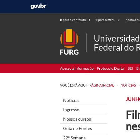
Ir para o conteúdo
Ir para o menu
Ir para a b
1
2
Universida
Federal do 
Acesso à informação
Protocolo Digital
SEI
Bi
>
VOCÊ ESTÁ AQUI:
PÁGINA INICIAL
NOTÍCIAS
JUNH
Notícias
Ingresso
Fil
Nossos cursos
nes
Guia de Fontes
22ª Semana