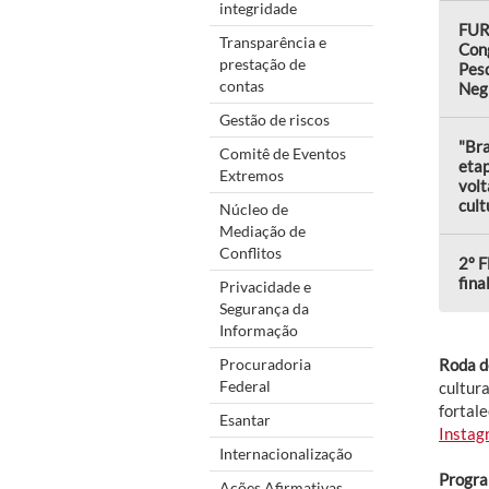
integridade
FUR
Transparência e
Con
prestação de
Pes
contas
Neg
Gestão de riscos
"Bra
Comitê de Eventos
eta
Extremos
volt
cult
Núcleo de
Mediação de
Conflitos
2º F
fina
Privacidade e
Segurança da
Informação
Procuradoria
Roda d
Federal
cultura
fortal
Esantar
Instag
Internacionalização
Progra
Ações Afirmativas,