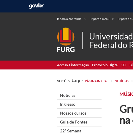
Ir para o conteúdo
Ir para o menu
Ir para a b
1
2
Universida
Federal do 
Acesso à informação
Protocolo Digital
SEI
Bi
>
VOCÊ ESTÁ AQUI:
PÁGINA INICIAL
NOTÍCIAS
MÚSI
Notícias
Ingresso
Gr
Nossos cursos
na 
Guia de Fontes
22ª Semana