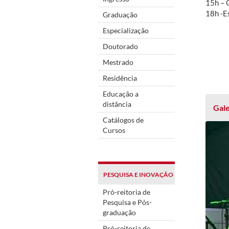
15h – 
18h -E
Graduação
Especialização
Doutorado
Mestrado
Residência
Educação a
distância
Gale
Catálogos de
Cursos
PESQUISA E INOVAÇÃO
Pró-reitoria de
Pesquisa e Pós-
graduação
Pró-reitoria de