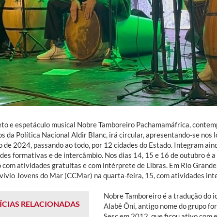
eto e espetáculo musical Nobre Tamboreiro Pachamamáfrica, contemp
s da Política Nacional Aldir Blanc, irá circular, apresentando-se nos 
o de 2024, passando ao todo, por 12 cidades do Estado. Integram ain
des formativas e de intercâmbio. Nos dias 14, 15 e 16 de outubro é a
o com atividades gratuitas e com intérprete de Libras. Em Rio Grand
vívio Jovens do Mar (CCMar) na quarta-feira, 15, com atividades inte
Nobre Tamboreiro é a tradução do i
ÍCIAS RELACIONADAS
Alabê Ôni, antigo nome do grupo fo
Sesc em 2012, que ficou ativo com 