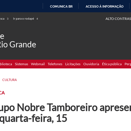
COMUNICA BR
ACESSO À INFORMAÇÃO
IR
ALTO CONTRAS
usca
Ir para o rodapé
3
4
PARA
O
de
CONTEÚDO
Rio Grande
blioteca
Sistemas
Webmail
Telefones
Licitações
Ouvidoria
Ética pública
Per
>
CULTURA
CA
upo Nobre Tamboreiro aprese
quarta-feira, 15