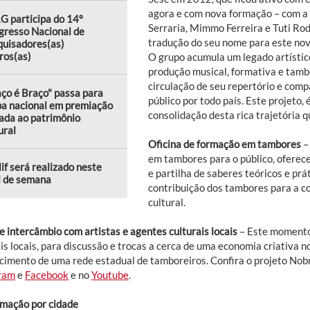
agora e com nova formação – com a 
G participa do 14º
Serraria, Mimmo Ferreira e Tuti Rod
gresso Nacional de
tradução do seu nome para este novo
quisadores(as)
ros(as)
O grupo acumula um legado artístic
produção musical, formativa e tam
circulação de seu repertório e comp
ço é Braço" passa para
público por todo país. Este projeto,
pa nacional em premiação
consolidação desta rica trajetória qu
ada ao patrimônio
ural
Oficina de formação em tambores
–
em tambores para o público, oferec
lif será realizado neste
e partilha de saberes teóricos e prát
l de semana
contribuição dos tambores para a c
cultural.
e intercâmbio com artistas e agentes culturais locais
– Este momento
is locais, para discussão e trocas a cerca de uma economia criativa 
ecimento de uma rede estadual de tamboreiros. Confira o projeto Nob
ram
e
Facebook
e no
Youtube
.
mação por cidade