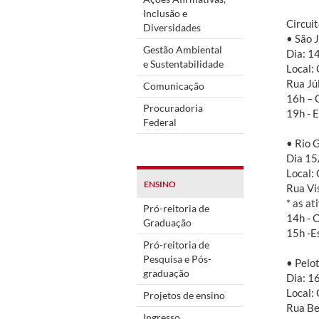
Inclusão e
Circuit
Diversidades
• São 
Gestão Ambiental
Dia: 1
e Sustentabilidade
Local:
Rua Júl
Comunicação
16h – 
Procuradoria
19h - 
Federal
• Rio 
Dia 15
Local:
ENSINO
Rua Vi
* as a
Pró-reitoria de
14h - O
Graduação
15h -E
Pró-reitoria de
Pesquisa e Pós-
• Pelo
graduação
Dia: 1
Local:
Projetos de ensino
Rua Be
Ingresso