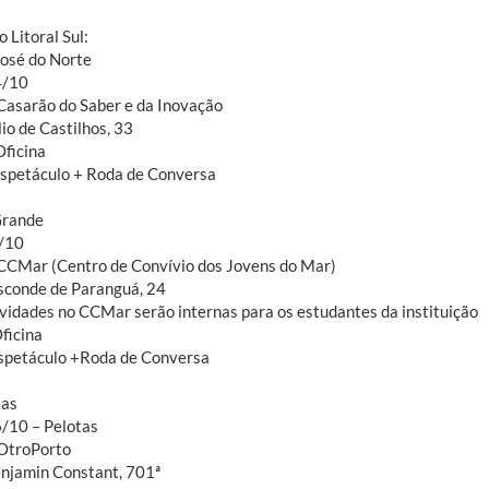
o Litoral Sul:
José do Norte
4/10
 Casarão do Saber e da Inovação
io de Castilhos, 33
Oficina
Espetáculo + Roda de Conversa
Grande
/10
 CCMar (Centro de Convívio dos Jovens do Mar)
sconde de Paranguá, 24
tividades no CCMar serão internas para os estudantes da instituição
ficina
spetáculo +Roda de Conversa
tas
6/10 – Pelotas
 OtroPorto
njamin Constant, 701ª