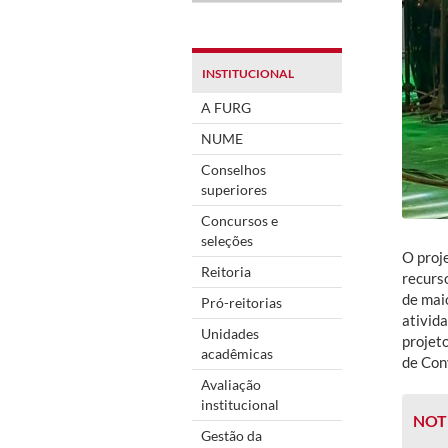
INSTITUCIONAL
A FURG
NUME
Conselhos
superiores
Concursos e
seleções
O proj
Reitoria
recurso
de mai
Pró-reitorias
ativida
Unidades
projet
acadêmicas
de Con
Avaliação
institucional
NOT
Gestão da