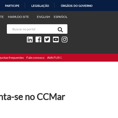
PARTICIPE
LEGISLAÇÃO
ÓRGÃOS DO GOVERNO
TE
MAPA DO SITE
ENGLISH
ESPAÑOL
guntas frequentes
Fale conosco
AVA FURG
nta-se no CCMar