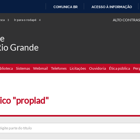
COMUNICA BR
ACESSO À INFORMAÇÃO
IR
ALTO CONTRAS
usca
Ir para o rodapé
3
4
PARA
O
de
CONTEÚDO
Rio Grande
blioteca
Sistemas
Webmail
Telefones
Licitações
Ouvidoria
Ética pública
Per
ico "proplad"