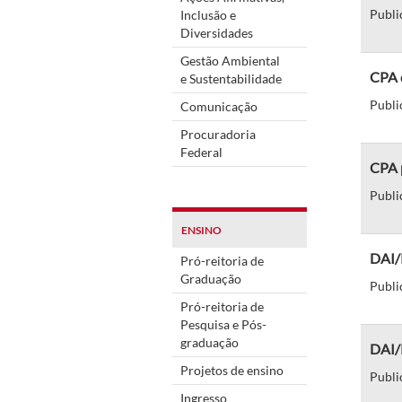
Publi
Inclusão e
Diversidades
Gestão Ambiental
CPA 
e Sustentabilidade
Publi
Comunicação
Procuradoria
Federal
CPA p
Publi
ENSINO
DAI/P
Pró-reitoria de
Graduação
Publi
Pró-reitoria de
Pesquisa e Pós-
graduação
DAI/P
Projetos de ensino
Publi
Ingresso