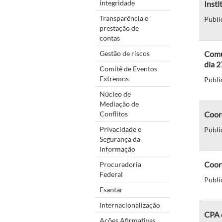
integridade
Insti
Transparência e
Publi
prestação de
contas
Gestão de riscos
Comun
dia 
Comitê de Eventos
Extremos
Publi
Núcleo de
Mediação de
Conflitos
Coor
Privacidade e
Publi
Segurança da
Informação
Coor
Procuradoria
Federal
Publi
Esantar
Internacionalização
CPA d
Ações Afirmativas,