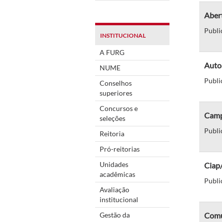
Abert
Publi
INSTITUCIONAL
A FURG
Autoa
NUME
Publi
Conselhos
superiores
Concursos e
Campu
seleções
Publi
Reitoria
Pró-reitorias
Unidades
Ciap/
acadêmicas
Publi
Avaliação
institucional
Gestão da
Comu