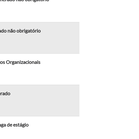
ado não obrigatório
cos Organizacionais
erado
aga de estágio