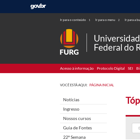
Ir para o conteúdo
Ir para o menu
Ir para a b
1
2
Universida
Federal do 
Acesso à informação
Protocolo Digital
SEI
Bi
VOCÊ ESTÁ AQUI:
PÁGINA INICIAL
Tóp
Notícias
Ingresso
Nossos cursos
Guia de Fontes
22ª Semana