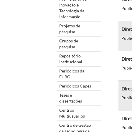
Inovação e
Publi
Tecnologia da
Informação
Projetos de
Diret
pesquisa
Publi
Grupos de
pesquisa
Repositório
Diret
Institucional
Publi
Periódicos da
FURG
Periódicos Capes
Diret
Teses e
Publi
dissertações
Centros
Multiusuários
Diret
Centro de Gestão
Publi
da Tecnologia da