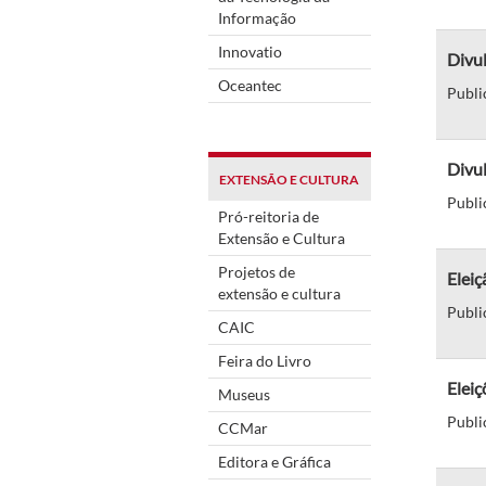
Informação
Innovatio
Divul
Oceantec
Publi
Divul
EXTENSÃO E CULTURA
Publi
Pró-reitoria de
Extensão e Cultura
Projetos de
Eleiç
extensão e cultura
Publi
CAIC
Feira do Livro
Eleiç
Museus
Publi
CCMar
Editora e Gráfica