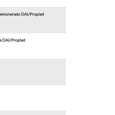
io remunerado DAI/Proplad
 na DAI/Proplad