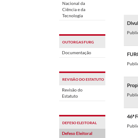
Nacional da
Ciência e da
Tecnologia
Divul
Publi
OUTORGAS FURG
Documentação
FURG
Publi
REVISÃO DO ESTATUTO
Propl
Revisão do
Publi
Estatuto
46ª F
DEFESO ELEITORAL
Publi
Defeso Eleitoral