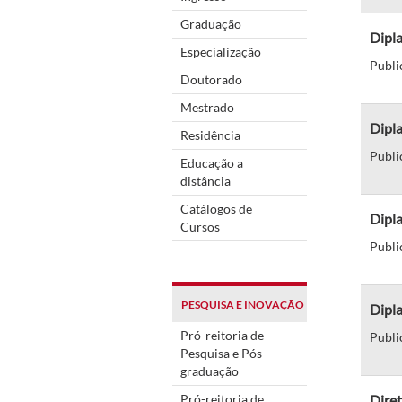
Graduação
Dipl
Especialização
Publi
Doutorado
Mestrado
Dipla
Residência
Publi
Educação a
distância
Catálogos de
Dipla
Cursos
Publi
PESQUISA E INOVAÇÃO
Dipl
Pró-reitoria de
Publi
Pesquisa e Pós-
graduação
Pró-reitoria de
Diret