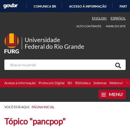
COMUNICA BR
ACESSO À INFORMAÇÃO
PARTI
IR
ENGLISH
ESPAÑOL
PARA
ALTO CONTRASTE
MAPA DO SITE
O
CONTEÚDO
Universidade
Federal do Rio Grande
Acesso à informação
Protocolo Digital
SEI
Biblioteca
Sistemas
Webmail
Te
MENU
VOCÊ ESTÁ AQUI:
PÁGINA INICIAL
Tópico "pancpop"