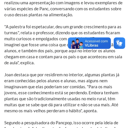
realizou uma apresentação com imagens e levou exemplares de
várias espécies de Panc, conversando com os estudantes sobre
o uso dessas plantas na alimentação.
"A palestra foi espetacular, deu um grande crescimento para as
turmas", relata o professor, dizendo que os estudantes ficaram
muito curiosos e empolgados com a atividade. "Eu nunca
imaginei que fosse uma coisa que chamasse tanto a atenção dos
alunos, e também dos pais, porque aqui no interior os alunos
chegam em casa e contam para os pais o que aconteceu em sala
de aula", explica.
Joan destaca que por residirem no interior, algumas plantas já
eram conhecidas pelos alunos e alunas, mas alguns nem
imaginavam que elas poderiam ser comidas. "Para os mais
jovens, esse conhecimento está se perdendo. Embora tenham
plantas que são tradicionalmente usadas no meio rural, têm
muitas que se sabe que dá para utilizar e não se usa mais. Até
mesmo os mais velhos perderam o hábito", aponta.
Segundo a pesquisadora do Pancpop, isso ocorre pela ideia de