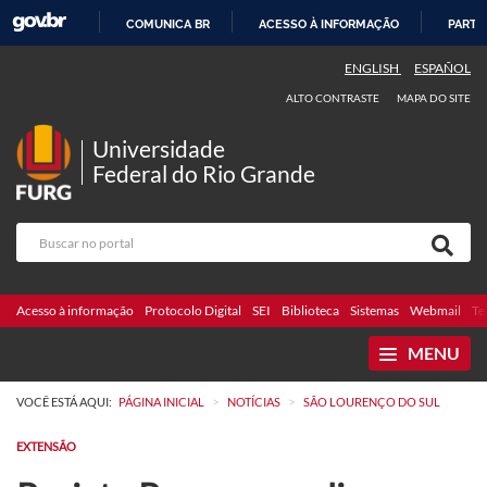
COMUNICA BR
ACESSO À INFORMAÇÃO
PARTI
IR
ENGLISH
ESPAÑOL
PARA
ALTO CONTRASTE
MAPA DO SITE
O
CONTEÚDO
Universidade
Federal do Rio Grande
Acesso à informação
Protocolo Digital
SEI
Biblioteca
Sistemas
Webmail
Te
MENU
>
>
VOCÊ ESTÁ AQUI:
PÁGINA INICIAL
NOTÍCIAS
SÃO LOURENÇO DO SUL
EXTENSÃO