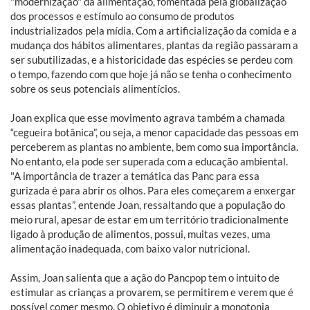
"modernização" da alimentação, fomentada pela globalização
dos processos e estímulo ao consumo de produtos
industrializados pela mídia. Com a artificialização da comida e a
mudança dos hábitos alimentares, plantas da região passaram a
ser subutilizadas, e a historicidade das espécies se perdeu com
o tempo, fazendo com que hoje já não se tenha o conhecimento
sobre os seus potenciais alimentícios.
Joan explica que esse movimento agrava também a chamada
“cegueira botânica”, ou seja, a menor capacidade das pessoas em
perceberem as plantas no ambiente, bem como sua importância.
No entanto, ela pode ser superada com a educação ambiental.
"A importância de trazer a temática das Panc para essa
gurizada é para abrir os olhos. Para eles começarem a enxergar
essas plantas”, entende Joan, ressaltando que a população do
meio rural, apesar de estar em um território tradicionalmente
ligado à produção de alimentos, possui, muitas vezes, uma
alimentação inadequada, com baixo valor nutricional.
Assim, Joan salienta que a ação do Pancpop tem o intuito de
estimular as crianças a provarem, se permitirem e verem que é
possível comer mesmo. O objetivo é diminuir a monotonia