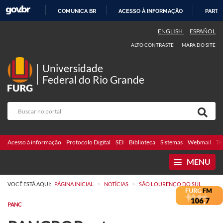
COMUNICA BR
ACESSO À INFORMAÇÃO
PARTI
IR
ENGLISH
ESPAÑOL
PARA
ALTO CONTRASTE
MAPA DO SITE
O
CONTEÚDO
Universidade
Federal do Rio Grande
Acesso à informação
Protocolo Digital
SEI
Biblioteca
Sistemas
Webmail
Te
MENU
>
>
VOCÊ ESTÁ AQUI:
PÁGINA INICIAL
NOTÍCIAS
SÃO LOURENÇO DO SUL
PANC