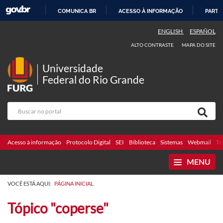
COMUNICA BR
ACESSO À INFORMAÇÃO
PARTI
IR
ENGLISH
ESPAÑOL
PARA
ALTO CONTRASTE
MAPA DO SITE
O
CONTEÚDO
Universidade
Federal do Rio Grande
Acesso à informação
Protocolo Digital
SEI
Biblioteca
Sistemas
Webmail
Te
MENU
VOCÊ ESTÁ AQUI:
PÁGINA INICIAL
Tópico "coperse"