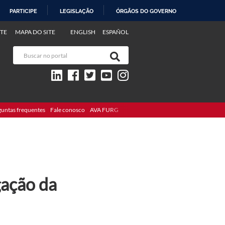
PARTICIPE
LEGISLAÇÃO
ÓRGÃOS DO GOVERNO
TE
MAPA DO SITE
ENGLISH
ESPAÑOL
guntas frequentes
Fale conosco
AVA FURG
gação da