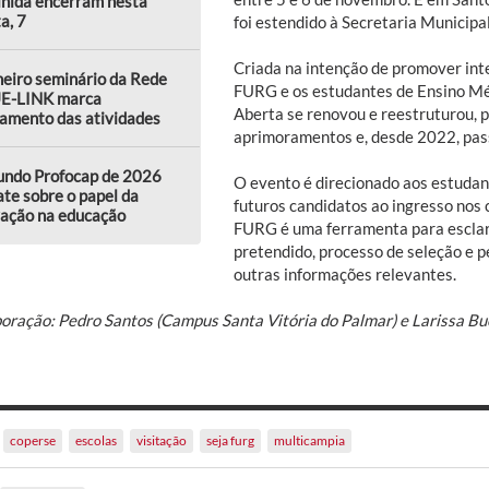
lhida encerram nesta
a, 7
foi estendido à Secretaria Municipa
Criada na intenção de promover int
eiro seminário da Rede
FURG e os estudantes de Ensino Méd
E-LINK marca
Aberta se renovou e reestruturou, 
amento das atividades
aprimoramentos e, desde 2022, pas
undo Profocap de 2026
O evento é direcionado aos estudan
te sobre o papel da
futuros candidatos ao ingresso nos
vação na educação
FURG é uma ferramenta para esclar
pretendido, processo de seleção e 
outras informações relevantes.
boração: Pedro Santos (Campus Santa Vitória do Palmar) e Larissa B
coperse
escolas
visitação
seja furg
multicampia