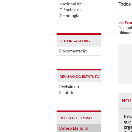
Todos 
Nacional da
Ciência e da
Tecnologia
por
Fern
Publica
Última 
OUTORGAS FURG
Documentação
REVISÃO DO ESTATUTO
Revisão do
Estatuto
NOT
Insc
DEFESO ELEITORAL
que 
orga
Defeso Eleitoral