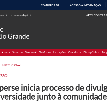
COMUNICA BR
ACESSO À INFORMAÇÃO
IR
ALTO CONTRAS
usca
Ir para o rodapé
3
4
PARA
O
de
CONTEÚDO
Rio Grande
blioteca
Sistemas
Webmail
Telefones
Licitações
Ouvidoria
Ética pública
Per
>
INSTITUCIONAL
ESSO
erse inicia processo de divul
iversidade junto à comunidade