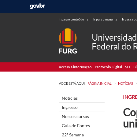
Ir para o conteúdo
Ir para o menu
Ir para a b
1
2
Universida
Federal do 
Acesso à informação
Protocolo Digital
SEI
Bi
>
VOCÊ ESTÁ AQUI:
PÁGINA INICIAL
NOTÍCIAS
INGR
Notícias
Ingresso
Cop
Nossos cursos
un
Guia de Fontes
22ª Semana