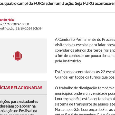
os quatro campi da FURG aderiram à ação; Seja FURG acontece 
ando Halal
do: 11/10/2024 10h38
modificação: 11/10/2024 10h39
A Comissão Permanente do Process
visitando as escolas para falar bre
convidar os alunos dos terceiros a
a fim de conhecer um pouco do camp
pela instituição.
Estão sendo contatadas as 22 escola
Grande, em todos os turnos que pos
ÍCIAS RELACIONADAS
O trabalho de divulgação também e
municípios onde a universidade pos
Lourenço do Sul está acertando os úl
rições para estudantes
sistema de transporte de alunos at
desejam colaborar na
No campus São Lourenço do Sul, as 
nização do Festival da
entre 5 e 6 de novembro. E em Santo