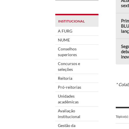
Aco
sext
Prim
INSTITUCIONAL
BLU
A FURG
lanç
NUME
Seg
Conselhos
deba
superiores
ino
Concursos e
seleções
Reitoria
* Cola
Pró-reitorias
Unidades
acadêmicas
Avaliação
institucional
Tópico(s):
Gestão da