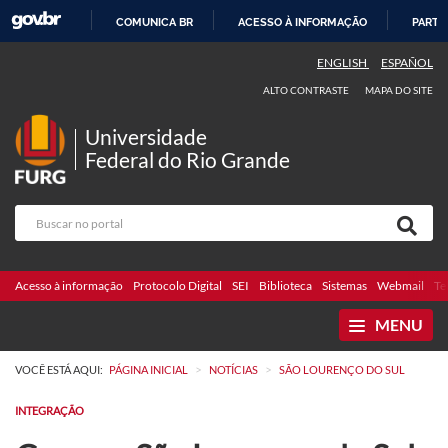
COMUNICA BR
ACESSO À INFORMAÇÃO
PARTI
IR
ENGLISH
ESPAÑOL
PARA
ALTO CONTRASTE
MAPA DO SITE
O
CONTEÚDO
Universidade
Federal do Rio Grande
Acesso à informação
Protocolo Digital
SEI
Biblioteca
Sistemas
Webmail
Te
MENU
>
>
VOCÊ ESTÁ AQUI:
PÁGINA INICIAL
NOTÍCIAS
SÃO LOURENÇO DO SUL
INTEGRAÇÃO