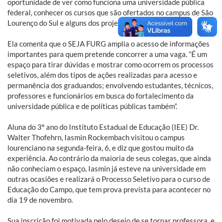
oportunidade de ver como funciona uma universidade pública
federal, conhecer os cursos que são ofertados no campus de São
Lourenço do Sul e alguns dos projetos”.
Ela comenta que o SEJA FURG amplia o acesso de informações
importantes para quem pretende concorrer a uma vaga. “É um
espaço para tirar dúvidas e mostrar como ocorrem os processos
seletivos, além dos tipos de ações realizadas para acesso e
permanência dos graduandos; envolvendo estudantes, técnicos,
professores e funcionários em busca do fortalecimento da
universidade pública e de políticas públicas também”.
Aluna do 3º ano do Instituto Estadual de Educação (IEE) Dr.
Walter Thofehrn, Iasmin Rockembach visitou o campus
lourenciano na segunda-feira, 6, e diz que gostou muito da
experiência. Ao contrário da maioria de seus colegas, que ainda
não conheciam o espaço, Iasmin já esteve na universidade em
outras ocasiões e realizará o Processo Seletivo para o curso de
Educação do Campo, que tem prova prevista para acontecer no
dia 19 de novembro.
Sua inscrição foi motivada pelo desejo de se tornar professora, e