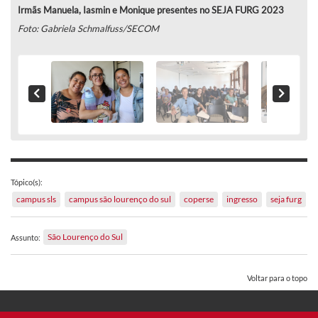
Irmãs Manuela, Iasmin e Monique presentes no SEJA FURG 2023
Foto: Gabriela Schmalfuss/SECOM
Tópico(s):
campus sls
campus são lourenço do sul
coperse
ingresso
seja furg
São Lourenço do Sul
Assunto:
Voltar para o topo