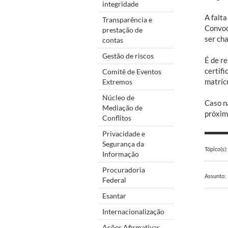
integridade
A falta
Transparência e
Convoc
prestação de
ser ch
contas
Gestão de riscos
É de r
certif
Comitê de Eventos
matríc
Extremos
Núcleo de
Caso n
Mediação de
próxim
Conflitos
Privacidade e
Segurança da
Tópico(s):
Informação
Procuradoria
Assunto:
Federal
Esantar
Internacionalização
Ações Afirmativas,