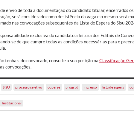
 de envio de toda a documentação do candidato titular, encerrados os
ação, será considerado como desistência da vaga e o mesmo será exc
amado nas convocações subsequentes da Lista de Espera do Sisu 202
esponsabilidade exclusiva do candidato a leitura dos Editais de Conv
icando-se de que cumpre todas as condições necessárias para o preen
ula.
ão tenha sido convocado, consulte a sua posição na
Classificação Ger
as convocações.
SiSU
processo seletivo
coperse
prograd
ingresso
lista de espera
co
Institucional