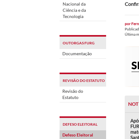
Confir
Nacional da
Ciência e da
Tecnologia
por
Fern
Publica
Última 
OUTORGAS FURG
Documentação
REVISÃO DO ESTATUTO
Revisão do
Estatuto
NOT
Após
DEFESO ELEITORAL
FUR
mate
Defeso Eleitoral
Sant