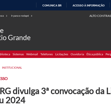
COMUNICA BR
ACESSO À INFORMAÇÃO
IR
ALTO CONTRAS
usca
Ir para o rodapé
3
4
PARA
O
de
CONTEÚDO
Rio Grande
blioteca
Sistemas
Webmail
Telefones
Licitações
Ouvidoria
Ética pública
Per
>
INSTITUCIONAL
ESSO
RG divulga 3ª convocação da L
su 2024