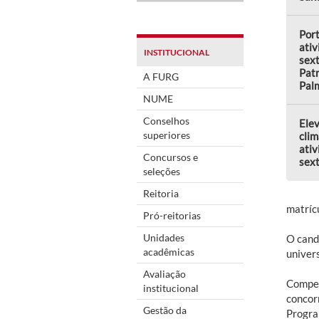
Por
ativ
INSTITUCIONAL
sext
Patr
A FURG
Pal
NUME
Conselhos
Elev
superiores
clim
ativ
Concursos e
sext
seleções
Reitoria
matrícu
Pró-reitorias
Unidades
O cand
acadêmicas
univers
Avaliação
Compet
institucional
concor
Gestão da
Progra