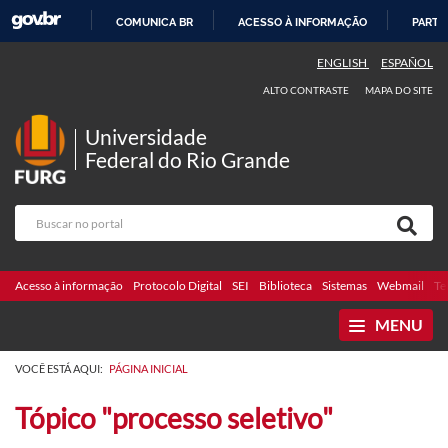
COMUNICA BR
ACESSO À INFORMAÇÃO
PARTI
IR
ENGLISH
ESPAÑOL
PARA
ALTO CONTRASTE
MAPA DO SITE
O
CONTEÚDO
Universidade
Federal do Rio Grande
Acesso à informação
Protocolo Digital
SEI
Biblioteca
Sistemas
Webmail
Te
MENU
VOCÊ ESTÁ AQUI:
PÁGINA INICIAL
Tópico "processo seletivo"