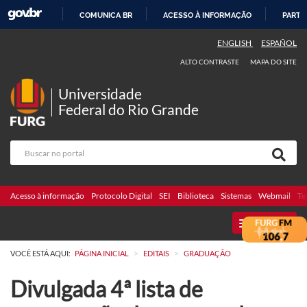
COMUNICA BR
ACESSO À INFORMAÇÃO
PARTI
IR
ENGLISH
ESPAÑOL
PARA
ALTO CONTRASTE
MAPA DO SITE
O
CONTEÚDO
Universidade
Federal do Rio Grande
Acesso à informação
Protocolo Digital
SEI
Biblioteca
Sistemas
Webmail
Te
MENU
>
>
VOCÊ ESTÁ AQUI:
PÁGINA INICIAL
EDITAIS
GRADUAÇÃO
Divulgada 4ª lista de