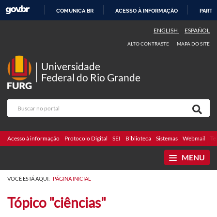
COMUNICA BR
ACESSO À INFORMAÇÃO
PARTI
IR
ENGLISH
ESPAÑOL
PARA
ALTO CONTRASTE
MAPA DO SITE
O
CONTEÚDO
Universidade
Federal do Rio Grande
Acesso à informação
Protocolo Digital
SEI
Biblioteca
Sistemas
Webmail
Te
MENU
VOCÊ ESTÁ AQUI:
PÁGINA INICIAL
Tópico "ciências"