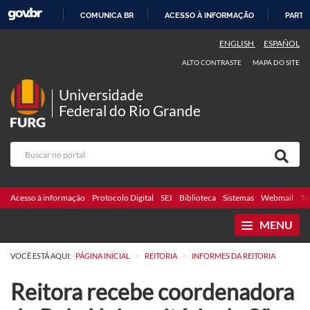
COMUNICA BR
ACESSO À INFORMAÇÃO
PARTI
IR
ENGLISH
ESPAÑOL
PARA
ALTO CONTRASTE
MAPA DO SITE
O
CONTEÚDO
Universidade
Federal do Rio Grande
Acesso à informação
Protocolo Digital
SEI
Biblioteca
Sistemas
Webmail
Te
MENU
>
>
VOCÊ ESTÁ AQUI:
PÁGINA INICIAL
REITORIA
INFORMES DA REITORIA
Reitora recebe coordenadora