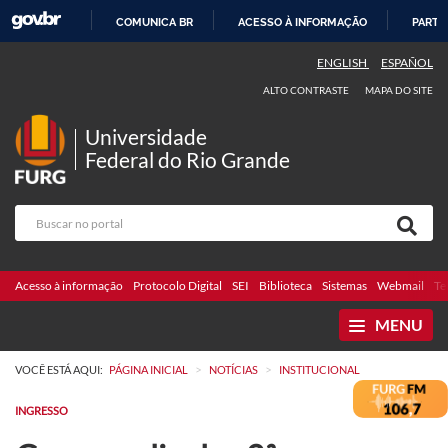
COMUNICA BR
ACESSO À INFORMAÇÃO
PARTI
IR
ENGLISH
ESPAÑOL
PARA
ALTO CONTRASTE
MAPA DO SITE
O
CONTEÚDO
Universidade
Federal do Rio Grande
Acesso à informação
Protocolo Digital
SEI
Biblioteca
Sistemas
Webmail
Te
MENU
>
>
VOCÊ ESTÁ AQUI:
PÁGINA INICIAL
NOTÍCIAS
INSTITUCIONAL
INGRESSO