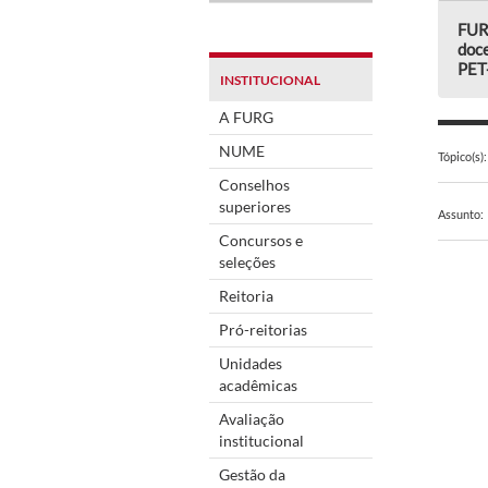
FUR
doce
PET
INSTITUCIONAL
A FURG
NUME
Tópico(s):
Conselhos
superiores
Assunto:
Concursos e
seleções
Reitoria
Pró-reitorias
Unidades
acadêmicas
Avaliação
institucional
Gestão da