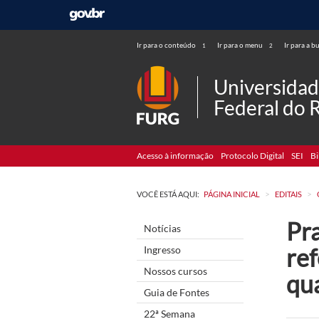
Ir para o conteúdo
Ir para o menu
Ir para a b
1
2
Universida
Federal do 
Acesso à informação
Protocolo Digital
SEI
Bi
>
>
VOCÊ ESTÁ AQUI:
PÁGINA INICIAL
EDITAIS
Pra
Notícias
re
Ingresso
Nossos cursos
qua
Guia de Fontes
22ª Semana