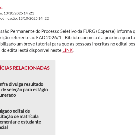
G
do: 13/10/2025 14h21
modificação: 13/10/2025 14h22
ssão Permanente do Processo Seletivo da FURG (Coperse) informa qu
crição referente ao EAD 2026/1 - Biblioteconomia é a próxima quarta-
bilizado um breve tutorial para que as pessoas inscritas no edital p
 do edital está disponível neste
LINK
,
ÍCIAS RELACIONADAS
nfra divulga resultado
l de seleção para estágio
unerado
lgado edital de
citação de matrícula
lementar e estudante
cial