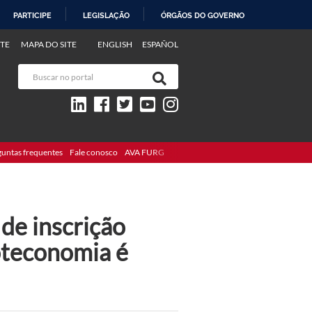
PARTICIPE
LEGISLAÇÃO
ÓRGÃOS DO GOVERNO
TE
MAPA DO SITE
ENGLISH
ESPAÑOL
guntas frequentes
Fale conosco
AVA FURG
 de inscrição
oteconomia é