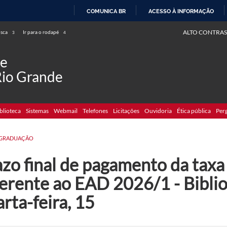
COMUNICA BR
ACESSO À INFORMAÇÃO
IR
ALTO CONTRAS
usca
Ir para o rodapé
3
4
PARA
O
de
CONTEÚDO
Rio Grande
blioteca
Sistemas
Webmail
Telefones
Licitações
Ouvidoria
Ética pública
Per
GRADUAÇÃO
zo final de pagamento da taxa
ferente ao EAD 2026/1 - Bibli
rta-feira, 15