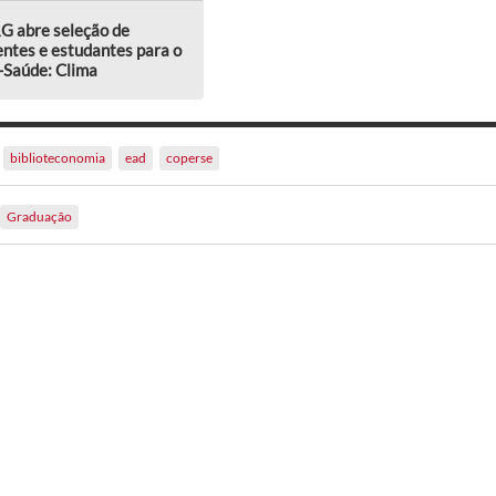
G abre seleção de
ntes e estudantes para o
-Saúde: Clima
biblioteconomia
ead
coperse
Graduação