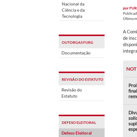
Nacional da
por
FUR
Ciência e da
Publica
Tecnologia
Última 
A Comi
de ins
OUTORGAS FURG
disponi
íntegra
Documentação
NOT
REVISÃO DO ESTATUTO
Proi
Revisão do
fina
Estatuto
rem
Divu
soli
DEFESO ELEITORAL
sup
espe
Defeso Eleitoral