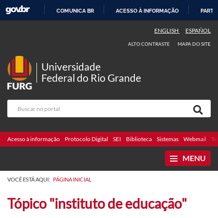
COMUNICA BR
ACESSO À INFORMAÇÃO
PARTI
IR
ENGLISH
ESPAÑOL
PARA
ALTO CONTRASTE
MAPA DO SITE
O
CONTEÚDO
Universidade
Federal do Rio Grande
Acesso à informação
Protocolo Digital
SEI
Biblioteca
Sistemas
Webmail
Te
MENU
VOCÊ ESTÁ AQUI:
PÁGINA INICIAL
Tópico "instituto de educação"