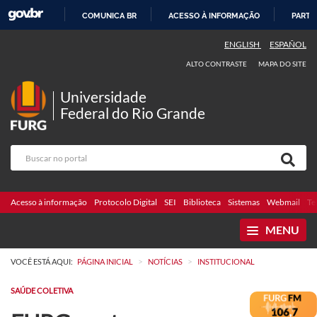
COMUNICA BR
ACESSO À INFORMAÇÃO
PARTI
IR
ENGLISH
ESPAÑOL
PARA
ALTO CONTRASTE
MAPA DO SITE
O
CONTEÚDO
Universidade
Federal do Rio Grande
Acesso à informação
Protocolo Digital
SEI
Biblioteca
Sistemas
Webmail
Te
MENU
>
>
VOCÊ ESTÁ AQUI:
PÁGINA INICIAL
NOTÍCIAS
INSTITUCIONAL
SAÚDE COLETIVA