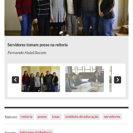
Servidores tomam posse na reitoria
Fernando Halal/Secom
reitoria
posse
iceac
instituto de educação
servidores
Tópico(s):
Informes da Reitoria
Assunto: