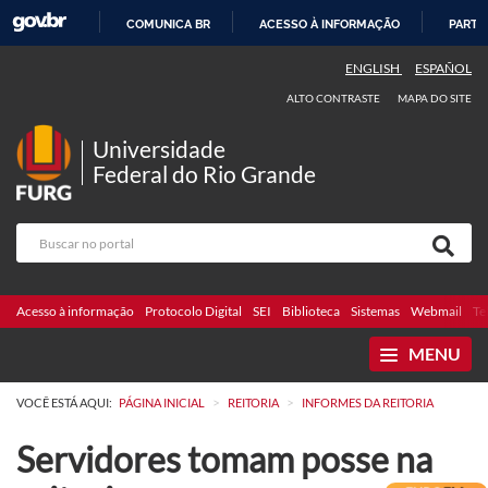
COMUNICA BR
ACESSO À INFORMAÇÃO
PARTI
IR
ENGLISH
ESPAÑOL
PARA
ALTO CONTRASTE
MAPA DO SITE
O
CONTEÚDO
Universidade
Federal do Rio Grande
Acesso à informação
Protocolo Digital
SEI
Biblioteca
Sistemas
Webmail
Te
MENU
>
>
VOCÊ ESTÁ AQUI:
PÁGINA INICIAL
REITORIA
INFORMES DA REITORIA
Servidores tomam posse na