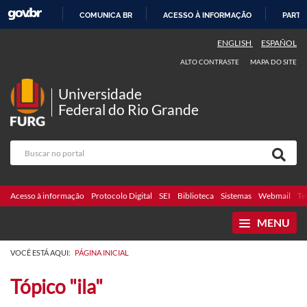
COMUNICA BR
ACESSO À INFORMAÇÃO
PARTI
IR
ENGLISH
ESPAÑOL
PARA
ALTO CONTRASTE
MAPA DO SITE
O
CONTEÚDO
Universidade
Federal do Rio Grande
Acesso à informação
Protocolo Digital
SEI
Biblioteca
Sistemas
Webmail
Te
MENU
VOCÊ ESTÁ AQUI:
PÁGINA INICIAL
Tópico "ila"