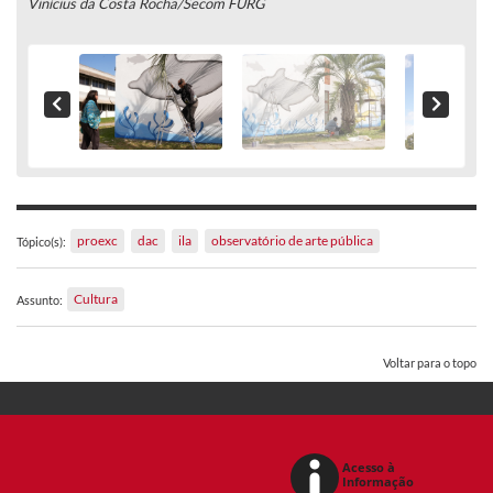
Vinícius da Costa Rocha/Secom FURG
proexc
dac
ila
observatório de arte pública
Tópico(s):
Cultura
Assunto:
Voltar para o topo