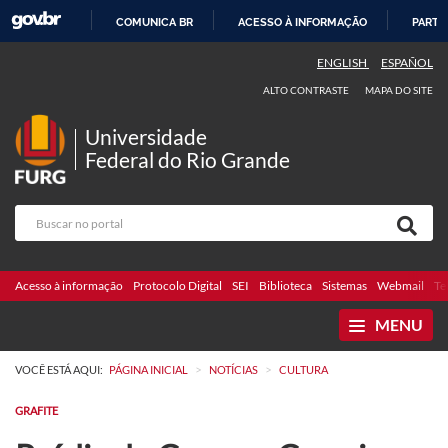
COMUNICA BR
ACESSO À INFORMAÇÃO
PARTI
IR
ENGLISH
ESPAÑOL
PARA
ALTO CONTRASTE
MAPA DO SITE
O
CONTEÚDO
Universidade
Federal do Rio Grande
Acesso à informação
Protocolo Digital
SEI
Biblioteca
Sistemas
Webmail
Te
MENU
>
>
VOCÊ ESTÁ AQUI:
PÁGINA INICIAL
NOTÍCIAS
CULTURA
GRAFITE