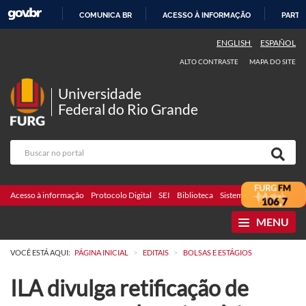
COMUNICA BR
ACESSO À INFORMAÇÃO
PARTI
IR
ENGLISH
ESPAÑOL
PARA
ALTO CONTRASTE
MAPA DO SITE
O
CONTEÚDO
Universidade
Federal do Rio Grande
Acesso à informação
Protocolo Digital
SEI
Biblioteca
Sistemas
Webmail
Te
MENU
>
>
VOCÊ ESTÁ AQUI:
PÁGINA INICIAL
EDITAIS
BOLSAS E ESTÁGIOS
ILA divulga retificação de