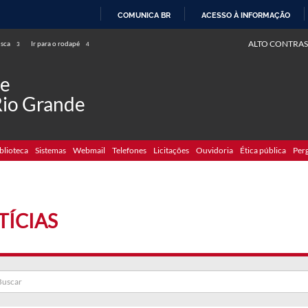
COMUNICA BR
ACESSO À INFORMAÇÃO
IR
ALTO CONTRAS
usca
Ir para o rodapé
3
4
PARA
O
de
CONTEÚDO
Rio Grande
blioteca
Sistemas
Webmail
Telefones
Licitações
Ouvidoria
Ética pública
Per
TÍCIAS