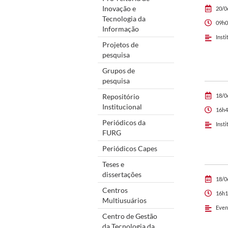
Inovação e
20/0
Tecnologia da
09h0
Informação
Insti
Projetos de
pesquisa
Grupos de
pesquisa
Repositório
18/0
Institucional
16h4
Periódicos da
Insti
FURG
Periódicos Capes
Teses e
dissertações
18/0
Centros
16h1
Multiusuários
Even
Centro de Gestão
da Tecnologia da