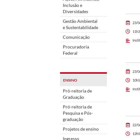
Inclusão e
Diversidades
Gestão Ambiental
23/0
e Sustentabilidade
11h3
Comunicação
Insti
Procuradoria
Federal
23/0
ENSINO
10h5
Insti
Pró-reitoria de
Graduação
Pró-reitoria de
Pesquisa e Pós-
graduação
22/0
Projetos de ensino
12h5
Ingresso