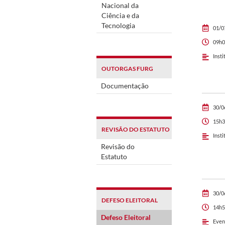
Nacional da
Ciência e da
Tecnologia
01/0
09h0
Insti
OUTORGAS FURG
Documentação
30/0
15h3
REVISÃO DO ESTATUTO
Insti
Revisão do
Estatuto
30/0
DEFESO ELEITORAL
14h5
Defeso Eleitoral
Even