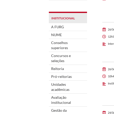
INSTITUCIONAL
A FURG
26/0
NUME
12h5
Conselhos
Inte
superiores
Concursos e
seleções
Reitoria
26/0
Pró-reitorias
10h4
Insti
Unidades
acadêmicas
Avaliação
institucional
Gestão da
24/0