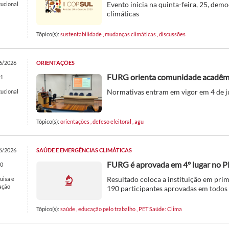
Evento inicia na quinta-feira, 25, dem
tucional
climáticas
Tópico(s):
sustentabilidade
,
mudanças climáticas
,
discussões
6/2026
ORIENTAÇÕES
FURG orienta comunidade acadêmic
1
Normativas entram em vigor em 4 de j
tucional
Tópico(s):
orientações
,
defeso eleitoral
,
agu
6/2026
SAÚDE E EMERGÊNCIAS CLIMÁTICAS
FURG é aprovada em 4º lugar no 
0
Resultado coloca a instituição em prim
uisa e
ação
190 participantes aprovadas em todos 
Tópico(s):
saúde
,
educação pelo trabalho
,
PET Saúde: Clima