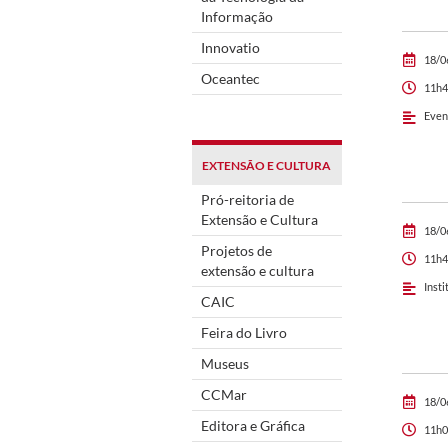
Informação
Innovatio
18/0
Oceantec
11h4
Even
EXTENSÃO E CULTURA
Pró-reitoria de
Extensão e Cultura
18/0
Projetos de
11h4
extensão e cultura
Insti
CAIC
Feira do Livro
Museus
CCMar
18/0
Editora e Gráfica
11h0