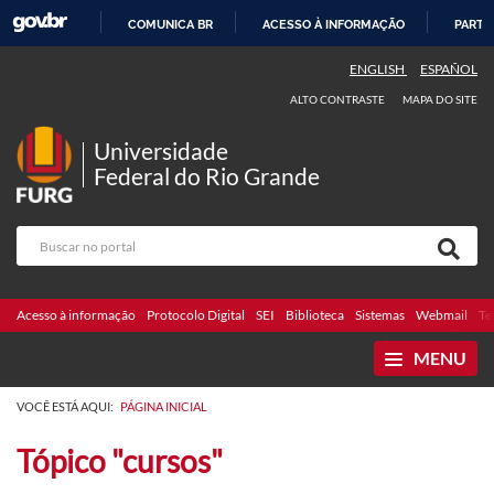
COMUNICA BR
ACESSO À INFORMAÇÃO
PARTI
IR
ENGLISH
ESPAÑOL
PARA
ALTO CONTRASTE
MAPA DO SITE
O
CONTEÚDO
Universidade
Federal do Rio Grande
Acesso à informação
Protocolo Digital
SEI
Biblioteca
Sistemas
Webmail
Te
MENU
VOCÊ ESTÁ AQUI:
PÁGINA INICIAL
Tópico "cursos"