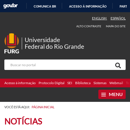
COMUNICA BR
ACESSO À INFORMAÇÃO
PARTI
IR
ENGLISH
ESPAÑOL
PARA
ALTO CONTRASTE
MAPA DO SITE
O
CONTEÚDO
Universidade
Federal do Rio Grande
Acesso à informação
Protocolo Digital
SEI
Biblioteca
Sistemas
Webmail
Te
MENU
VOCÊ ESTÁ AQUI:
PÁGINA INICIAL
NOTÍCIAS