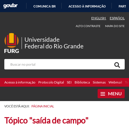
COMUNICA BR
ACESSO À INFORMAÇÃO
PARTI
IR
ENGLISH
ESPAÑOL
PARA
ALTO CONTRASTE
MAPA DO SITE
O
CONTEÚDO
Universidade
Federal do Rio Grande
Acesso à informação
Protocolo Digital
SEI
Biblioteca
Sistemas
Webmail
Te
MENU
VOCÊ ESTÁ AQUI:
PÁGINA INICIAL
Tópico "saída de campo"