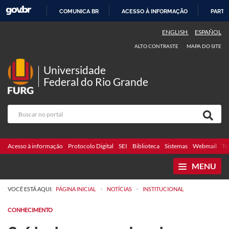
COMUNICA BR
ACESSO À INFORMAÇÃO
PARTI
IR
ENGLISH
ESPAÑOL
PARA
ALTO CONTRASTE
MAPA DO SITE
O
CONTEÚDO
Universidade
Federal do Rio Grande
Acesso à informação
Protocolo Digital
SEI
Biblioteca
Sistemas
Webmail
Te
MENU
>
>
VOCÊ ESTÁ AQUI:
PÁGINA INICIAL
NOTÍCIAS
INSTITUCIONAL
CONHECIMENTO