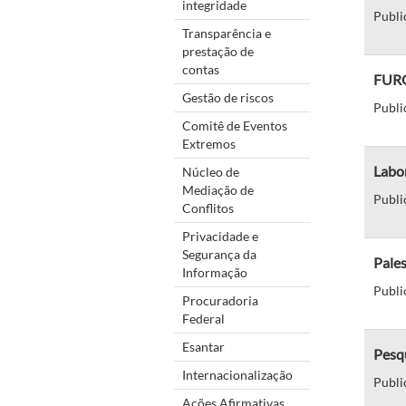
integridade
Publi
Transparência e
prestação de
contas
FURG 
Gestão de riscos
Publi
Comitê de Eventos
Extremos
Labor
Núcleo de
Mediação de
Publi
Conflitos
Privacidade e
Segurança da
Pales
Informação
Publi
Procuradoria
Federal
Esantar
Pesqu
Internacionalização
Publi
Ações Afirmativas,