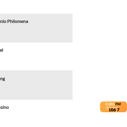
tonio Philomena
al
ing
ssino