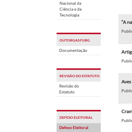
Nacional da
Ciência e da
Tecnologia
“A na
Publi
OUTORGAS FURG
Documentação
Artig
Publi
REVISÃO DO ESTATUTO
Aves 
Revisão do
Publi
Estatuto
Cram
DEFESO ELEITORAL
Publi
Defeso Eleitoral