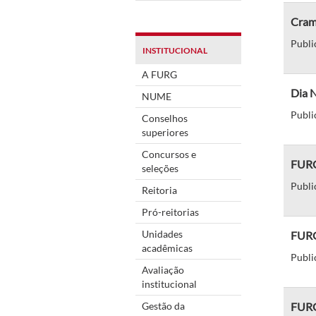
Cram 
Publi
INSTITUCIONAL
A FURG
Dia N
NUME
Publi
Conselhos
superiores
Concursos e
FURG 
seleções
Publi
Reitoria
Pró-reitorias
Unidades
FURG 
acadêmicas
Publi
Avaliação
institucional
Gestão da
FURG 