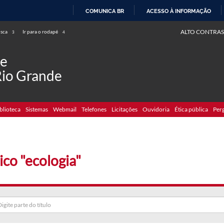
COMUNICA BR
ACESSO À INFORMAÇÃO
IR
ALTO CONTRAS
usca
Ir para o rodapé
3
4
PARA
O
de
CONTEÚDO
Rio Grande
blioteca
Sistemas
Webmail
Telefones
Licitações
Ouvidoria
Ética pública
Per
ico "ecologia"