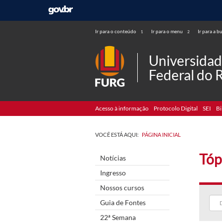
Ir para o conteúdo
Ir para o menu
Ir para a b
1
2
Universida
Federal do 
Acesso à informação
Protocolo Digital
SEI
Bi
VOCÊ ESTÁ AQUI:
PÁGINA INICIAL
Tóp
Notícias
Ingresso
Nossos cursos
Guia de Fontes
22ª Semana