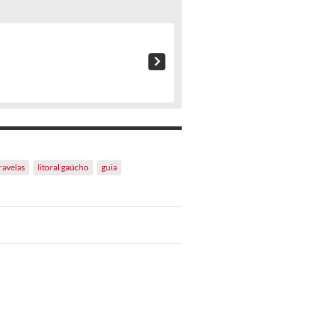
ravelas
litoral gaúcho
guia