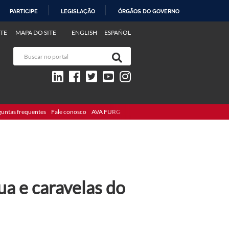
PARTICIPE
LEGISLAÇÃO
ÓRGÃOS DO GOVERNO
TE
MAPA DO SITE
ENGLISH
ESPAÑOL
guntas frequentes
Fale conosco
AVA FURG
a e caravelas do