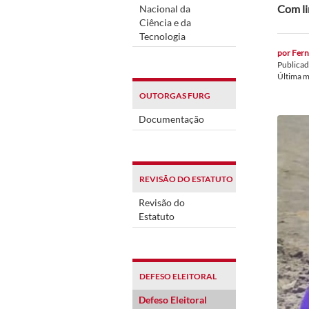
Com li
Nacional da
Ciência e da
Tecnologia
por
Fern
Publica
Última 
OUTORGAS FURG
Documentação
REVISÃO DO ESTATUTO
Revisão do
Estatuto
DEFESO ELEITORAL
Defeso Eleitoral