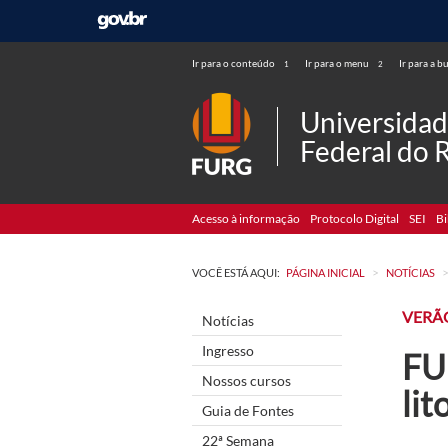
Ir para o conteúdo
Ir para o menu
Ir para a b
1
2
Universida
Federal do 
Acesso à informação
Protocolo Digital
SEI
Bi
>
VOCÊ ESTÁ AQUI:
PÁGINA INICIAL
NOTÍCIAS
VERÃ
Notícias
Ingresso
FU
Nossos cursos
lit
Guia de Fontes
22ª Semana