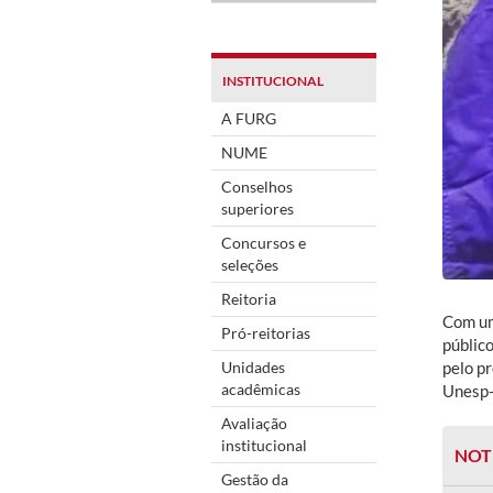
INSTITUCIONAL
A FURG
NUME
Conselhos
superiores
Concursos e
seleções
Reitoria
Com um
Pró-reitorias
públic
Unidades
pelo p
acadêmicas
Unesp-
Avaliação
institucional
NOT
Gestão da