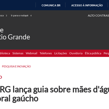
COMUNICA BR
ACESSO À INFORMAÇÃO
IR
ALTO CONTRAS
usca
Ir para o rodapé
3
4
PARA
O
de
CONTEÚDO
Rio Grande
blioteca
Sistemas
Webmail
Telefones
Licitações
Ouvidoria
Ética pública
Per
>
PESQUISA E INOVAÇÃO
O
RG lança guia sobre mães d'águ
oral gaúcho