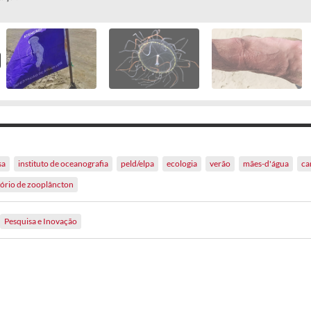
sa
instituto de oceanografia
peld/elpa
ecologia
verão
mães-d'água
ca
tório de zooplâncton
Pesquisa e Inovação