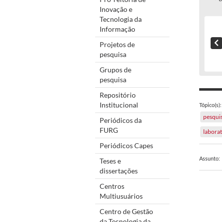
Inovação e
Tecnologia da
Informação
Projetos de
pesquisa
Grupos de
pesquisa
Repositório
Institucional
Tópico(s):
pesqui
Periódicos da
FURG
labora
Periódicos Capes
Assunto:
Teses e
dissertações
Centros
Multiusuários
Centro de Gestão
da Tecnologia da