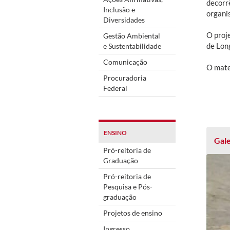
decorr
Inclusão e
organi
Diversidades
O proj
Gestão Ambiental
de Lon
e Sustentabilidade
Comunicação
O mate
Procuradoria
Federal
ENSINO
Gale
Pró-reitoria de
Graduação
Pró-reitoria de
Pesquisa e Pós-
graduação
Projetos de ensino
Ingresso