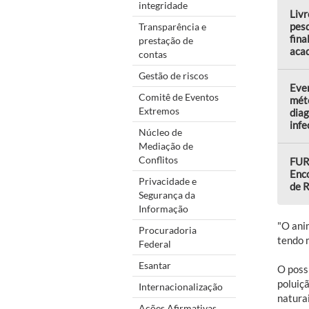
integridade
Livr
pes
Transparência e
fina
prestação de
aca
contas
Gestão de riscos
Even
Comitê de Eventos
mét
Extremos
diag
infe
Núcleo de
Mediação de
Conflitos
FURG
Enco
Privacidade e
de R
Segurança da
Informação
"O ani
Procuradoria
tendo 
Federal
Esantar
O poss
poluiç
Internacionalização
natura
Ações Afirmativas,