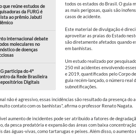
todos os estados do Brasil. O guia m
o que reúne estudos de
as mais perigosas, quais são inofens
quisadoras da FURG é
casos de acidente.
lista ao prêmio Jabuti
dêmico
Este material de divulgação é direc
aproveitar as praias do Estado nes
to internacional debate
são diretamente afetados quando e
odos moleculares no
em banhistas.
nóstico de doenças
cciosas
Um estudo realizado por pesquisad
250 mil acidentes envolvendo esses
 participa do 4º
e 2019, quantificados pelo Corpo d
ntro da Rede Brasileira
guia recém-lançado, o número real 
epositórios Digitais
subnotificações.
mal não é agressivo, essas incidências são resultado da presença do
muito contato com os banhistas", afirma o professor Renato Nagata.
ível aumento de incidentes pode ser atribuído a fatores de degrada
ão, da pesca predatória e expansão das áreas com baixa concentraçã
is das águas-vivas, como tartarugas e peixes. Além disso, o aumento