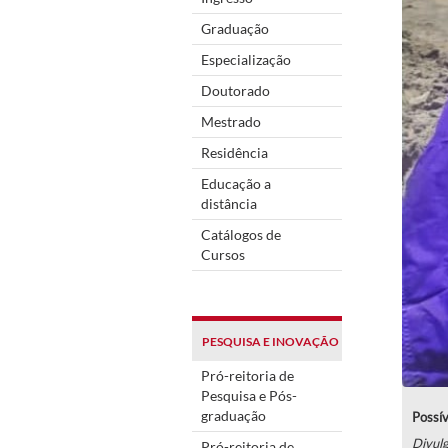
Graduação
Especialização
Doutorado
Mestrado
Residência
Educação a
distância
Catálogos de
Cursos
PESQUISA E INOVAÇÃO
Pró-reitoria de
Pesquisa e Pós-
graduação
Possív
Divul
Pró-reitoria de