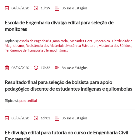
04/09/2020
15h29
Bolsas e Estágios
Escola de Engenharia divulga edital para seleção de
monitores
Tópico(s):
escola de engenharia
,
monitoria
,
Mecânica Geral
,
Mecânica
,
Eletricidade e
Magnetismo
,
Resistência dos Materiais
,
Mecânica Estrutural
,
Mecânica dos Sólidos
,
Fenômenos de Transporte
,
Termodinâmica
03/09/2020
17h32
Bolsas e Estágios
Resultado final para seleção de bolsista para apoio
pedagógico discente de estudantes indígenas e quilombolas
Tópico(s):
prae
,
edital
03/09/2020
16h01
Bolsas e Estágios
EE divulga edital para tutoria no curso de Engenharia Civil
Empresarial