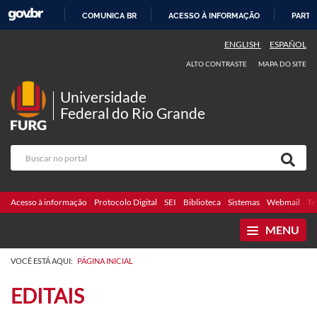
COMUNICA BR
ACESSO À INFORMAÇÃO
PARTI
IR
ENGLISH
ESPAÑOL
PARA
ALTO CONTRASTE
MAPA DO SITE
O
CONTEÚDO
Universidade
Federal do Rio Grande
Acesso à informação
Protocolo Digital
SEI
Biblioteca
Sistemas
Webmail
Te
MENU
VOCÊ ESTÁ AQUI:
PÁGINA INICIAL
EDITAIS