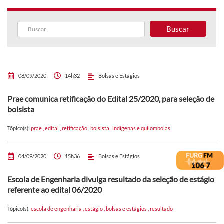
Buscar
08/09/2020
14h32
Bolsas e Estágios
Prae comunica retificação do Edital 25/2020, para seleção de
bolsista
Tópico(s):
prae
,
edital
,
retificação
,
bolsista
,
indígenas e quilombolas
04/09/2020
15h36
Bolsas e Estágios
Escola de Engenharia divulga resultado da seleção de estágio
referente ao edital 06/2020
Tópico(s):
escola de engenharia
,
estágio
,
bolsas e estágios
,
resultado