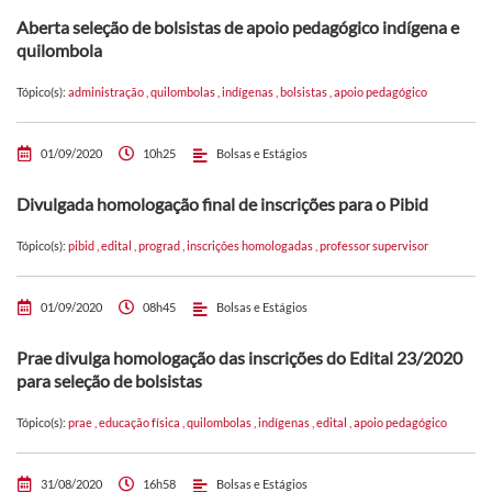
Aberta seleção de bolsistas de apoio pedagógico indígena e
quilombola
Tópico(s):
administração
,
quilombolas
,
indígenas
,
bolsistas
,
apoio pedagógico
01/09/2020
10h25
Bolsas e Estágios
Divulgada homologação final de inscrições para o Pibid
Tópico(s):
pibid
,
edital
,
prograd
,
inscrições homologadas
,
professor supervisor
01/09/2020
08h45
Bolsas e Estágios
Prae divulga homologação das inscrições do Edital 23/2020
para seleção de bolsistas
Tópico(s):
prae
,
educação física
,
quilombolas
,
indígenas
,
edital
,
apoio pedagógico
31/08/2020
16h58
Bolsas e Estágios