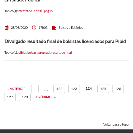
Tópico(s):
mestrado
,
edital
,
ppgsp
28/08/2020
17h03
Bolsas e Estágios
Divulgado resultado final de bolsistas licenciados para Pibid
Tópico(s):
pibid
,
bolsas
,
prograd
,
resultado final
...
124
1
122
123
125
126
ANTERIOR
127
128
PRÓXIMO
Voltar para o topo