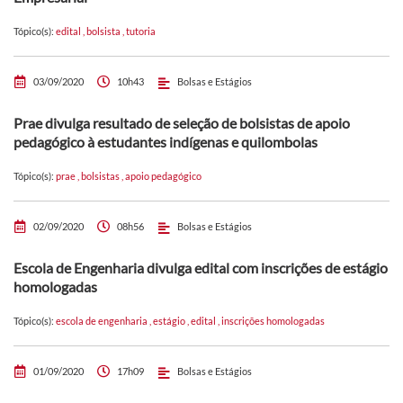
Tópico(s):
edital
,
bolsista
,
tutoria
03/09/2020
10h43
Bolsas e Estágios
Prae divulga resultado de seleção de bolsistas de apoio
pedagógico à estudantes indígenas e quilombolas
Tópico(s):
prae
,
bolsistas
,
apoio pedagógico
02/09/2020
08h56
Bolsas e Estágios
Escola de Engenharia divulga edital com inscrições de estágio
homologadas
Tópico(s):
escola de engenharia
,
estágio
,
edital
,
inscrições homologadas
01/09/2020
17h09
Bolsas e Estágios