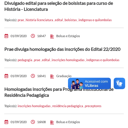
Divulgado edital para seleção de bolsistas para curso de
História - Licenciatura
Tópico(s):
prae
,
história licenciatura
,
edital
,
bolsistas
,
indígenas e quilombolas
01/09/2020
16h47
Bolsas e Estágios
Prae divulga homologação das inscrições do Edital 22/2020
Tópico(s):
pedagogia
,
prae
,
edital
,
inscrições homologadas
,
indígenas e quilombolas
01/09/2020
16h41
Graduação
Homologadas inscrições para Programa Institucional de
Residência Pedagógica
Tópico(s):
inscrições homologadas
,
residência pedagógica
,
preceptores
01/09/2020
16h08
Bolsas e Estágios