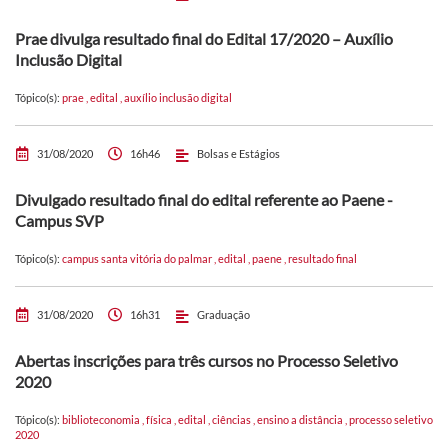
Prae divulga resultado final do Edital 17/2020 – Auxílio
Inclusão Digital
Tópico(s):
prae
,
edital
,
auxílio inclusão digital
31/08/2020
16h46
Bolsas e Estágios
Divulgado resultado final do edital referente ao Paene -
Campus SVP
Tópico(s):
campus santa vitória do palmar
,
edital
,
paene
,
resultado final
31/08/2020
16h31
Graduação
Abertas inscrições para três cursos no Processo Seletivo
2020
Tópico(s):
biblioteconomia
,
física
,
edital
,
ciências
,
ensino a distância
,
processo seletivo
2020