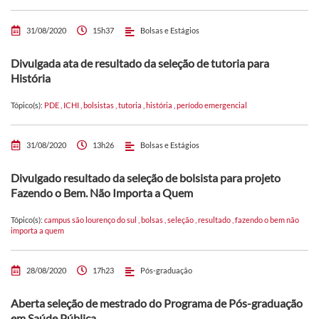
31/08/2020
15h37
Bolsas e Estágios
Divulgada ata de resultado da seleção de tutoria para
História
Tópico(s):
PDE
,
ICHI
,
bolsistas
,
tutoria
,
história
,
período emergencial
31/08/2020
13h26
Bolsas e Estágios
Divulgado resultado da seleção de bolsista para projeto
Fazendo o Bem. Não Importa a Quem
Tópico(s):
campus são lourenço do sul
,
bolsas
,
seleção
,
resultado
,
fazendo o bem não
importa a quem
28/08/2020
17h23
Pós-graduação
Aberta seleção de mestrado do Programa de Pós-graduação
em Saúde Pública