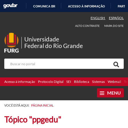
COMUNICA BR
ACESSO À INFORMAÇÃO
PARTI
IR
ENGLISH
ESPAÑOL
PARA
ALTO CONTRASTE
MAPA DO SITE
O
CONTEÚDO
Universidade
Federal do Rio Grande
Acesso à informação
Protocolo Digital
SEI
Biblioteca
Sistemas
Webmail
Te
MENU
VOCÊ ESTÁ AQUI:
PÁGINA INICIAL
Tópico "ppgedu"