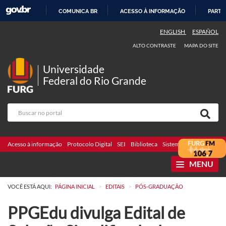
COMUNICA BR
ACESSO À INFORMAÇÃO
PARTI
IR
ENGLISH
ESPAÑOL
PARA
ALTO CONTRASTE
MAPA DO SITE
O
CONTEÚDO
Universidade
Federal do Rio Grande
Acesso à informação
Protocolo Digital
SEI
Biblioteca
Sistemas
Webmail
Te
MENU
>
>
VOCÊ ESTÁ AQUI:
PÁGINA INICIAL
EDITAIS
PÓS-GRADUAÇÃO
PPGEdu divulga Edital de