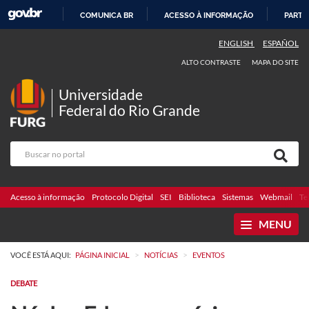
COMUNICA BR
ACESSO À INFORMAÇÃO
PARTI
IR
ENGLISH
ESPAÑOL
PARA
ALTO CONTRASTE
MAPA DO SITE
O
CONTEÚDO
Universidade
Federal do Rio Grande
Acesso à informação
Protocolo Digital
SEI
Biblioteca
Sistemas
Webmail
Te
MENU
>
>
VOCÊ ESTÁ AQUI:
PÁGINA INICIAL
NOTÍCIAS
EVENTOS
DEBATE