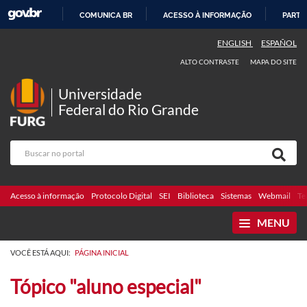
COMUNICA BR
ACESSO À INFORMAÇÃO
PARTI
IR
ENGLISH
ESPAÑOL
PARA
ALTO CONTRASTE
MAPA DO SITE
O
CONTEÚDO
Universidade
Federal do Rio Grande
Acesso à informação
Protocolo Digital
SEI
Biblioteca
Sistemas
Webmail
Te
MENU
VOCÊ ESTÁ AQUI:
PÁGINA INICIAL
Tópico "aluno especial"