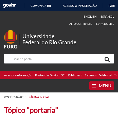
COMUNICA BR
ACESSO À INFORMAÇÃO
PARTI
IR
ENGLISH
ESPAÑOL
PARA
ALTO CONTRASTE
MAPA DO SITE
O
CONTEÚDO
Universidade
Federal do Rio Grande
Acesso à informação
Protocolo Digital
SEI
Biblioteca
Sistemas
Webmail
Te
MENU
VOCÊ ESTÁ AQUI:
PÁGINA INICIAL
Tópico "portaria"