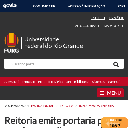
COMUNICA BR
ACESSO À INFORMAÇÃO
PARTI
IR
ENGLISH
ESPAÑOL
PARA
ALTO CONTRASTE
MAPA DO SITE
O
CONTEÚDO
Universidade
Federal do Rio Grande
Acesso à informação
Protocolo Digital
SEI
Biblioteca
Sistemas
Webmail
Te
MENU
>
>
VOCÊ ESTÁ AQUI:
PÁGINA INICIAL
REITORIA
INFORMES DA REITORIA
Reitoria emite portaria para