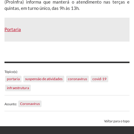
(ProInfra) informa que manterá o atendimento nas terças e
quintas, em turno único, das 9h às 13h.
Portaria
Tópico(s):
portaria
suspensão de atividades
coronavírus
covid-19
infraestrutura
Coronavírus
Assunto:
Voltar para o topo