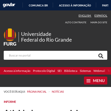
COMUNICA BR
ACESSO À INFORMAÇÃO
PARTI
IR
ENGLISH
ESPAÑOL
PARA
ALTO CONTRASTE
MAPA DO SITE
O
CONTEÚDO
Universidade
Federal do Rio Grande
Acesso à informação
Protocolo Digital
SEI
Biblioteca
Sistemas
Webmail
Te
MENU
>
VOCÊ ESTÁ AQUI:
PÁGINA INICIAL
NOTÍCIAS
INFORME