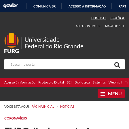
COMUNICA BR
ACESSO À INFORMAÇÃO
PARTI
IR
ENGLISH
ESPAÑOL
PARA
ALTO CONTRASTE
MAPA DO SITE
O
CONTEÚDO
Universidade
Federal do Rio Grande
Acesso à informação
Protocolo Digital
SEI
Biblioteca
Sistemas
Webmail
Te
MENU
>
VOCÊ ESTÁ AQUI:
PÁGINA INICIAL
NOTÍCIAS
CORONAVÍRUS