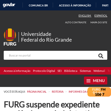
COMUNICA BR
ACESSO À INFORMAÇÃO
PARTI
IR
ENGLISH
ESPAÑOL
PARA
ALTO CONTRASTE
MAPA DO SITE
O
CONTEÚDO
Universidade
Federal do Rio Grande
Acesso à informação
Protocolo Digital
SEI
Biblioteca
Sistemas
Webmail
Te
MENU
>
>
VOCÊ ESTÁ AQUI:
PÁGINA INICIAL
REITORIA
INFORMES DA REITORIA
FURG suspende expediente